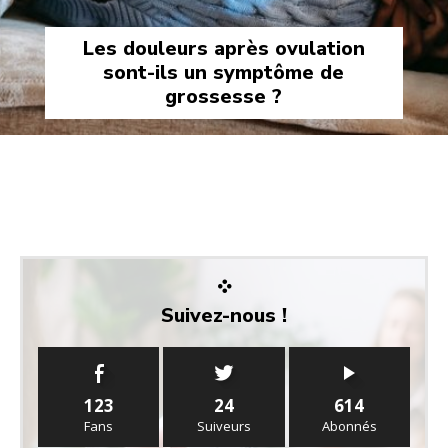
Les douleurs après ovulation
sont-ils un symptôme de
grossesse ?
Suivez-nous !
123
24
614
Fans
Suiveurs
Abonnés